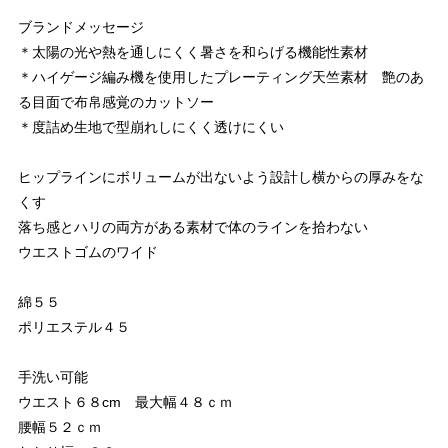
ブランドメッセージ
＊太陽の光や熱を通しにくく暑さを和らげる機能性素材
＊ハイゲージ編み機を使用したプレーティング天竺素材 艶のあ
る目面で布帛感覚のカットソー
＊度詰め生地で型崩れしにくく透けにくい
ヒップラインにボリュームが出ないよう設計し横からの厚みをな
くす
落ち感とハリの両方がある素材で体のラインを拾わない
ウエストゴムのワイド
綿５５
ポリエステル４５
手洗い可能
ウエスト６８cm 最大幅４８ｃｍ
腰幅５２ｃｍ