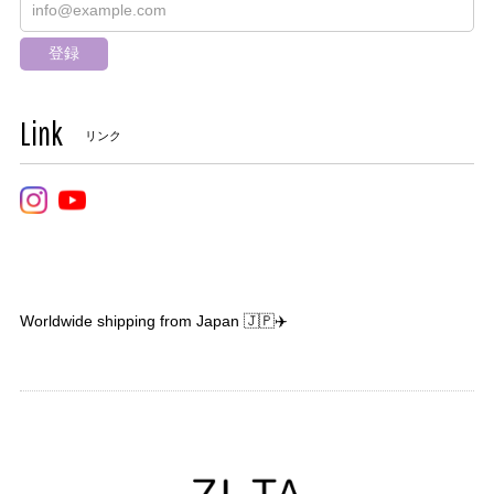
登録
Link
リンク
Worldwide shipping from Japan 🇯🇵✈️