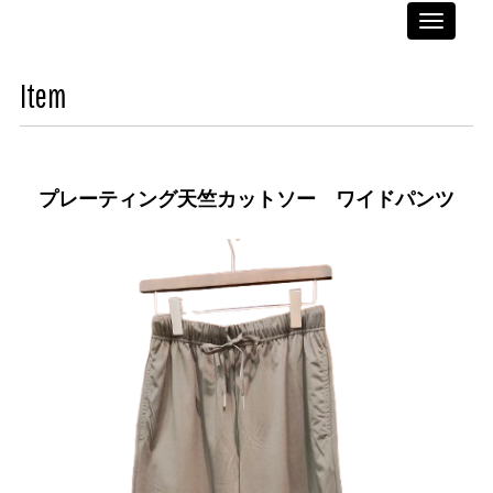
Toggle
navigati
Item
プレーティング天竺カットソー ワイドパンツ