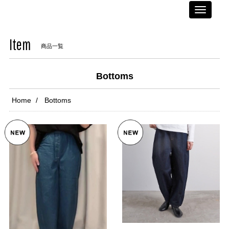
Toggle
navigati
Item
商品一覧
Bottoms
Home
Bottoms