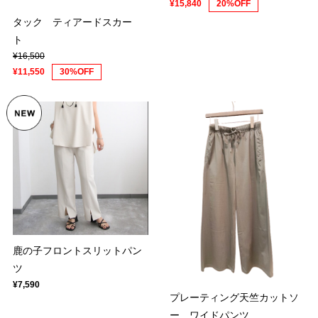
¥15,840
20%OFF
タック ティアードスカー
ト
¥16,500
¥11,550
30%OFF
鹿の子フロントスリットパン
ツ
¥7,590
プレーティング天竺カットソ
ー ワイドパンツ