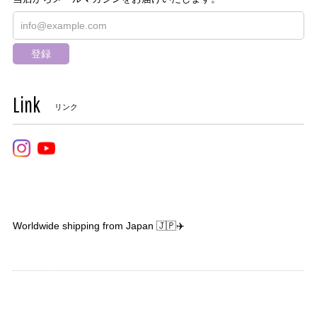
登録
Link
リンク
Worldwide shipping from Japan 🇯🇵✈️