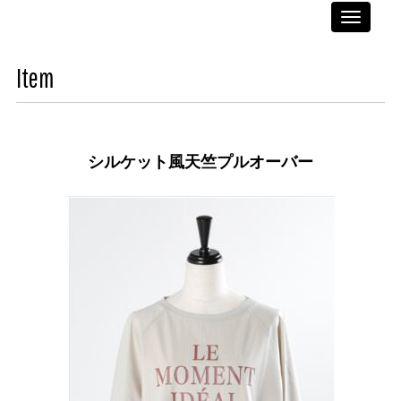
Toggle
navigati
Item
シルケット風天竺プルオーバー